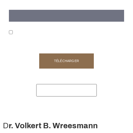
EMAIL*
J'ai lu et j'accepte les mentions légales et la politique de
confidentialité. *
TÉLÉCHARGER
D
r. Volkert B. Wreesmann