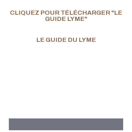
CLIQUEZ POUR TÉLÉCHARGER "LE
GUIDE LYME"
LE GUIDE DU LYME
Nous avons élaboré ce guide afin de pouvoir diffuser les
connaissances nécessaires à toutes les personnes
concernées, à leur famille, à leurs amis et/ou à d’autres
personnes intéressées et, de cette manière, nous pouvons
aider et collaborer à la détection d’un éventuel Lyme ou
d’une co-infection.
Téléchargez notre
« Guide Lyme »
en remplissant le
formulaire ci-dessous.
NOM*