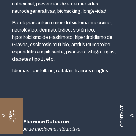
nutricional, prevención de enfermedades
neurodegenerativas, biohacking, longevidad.
Patologías autoinmunes del sistema endocrino,
neurológico, dermatológico, sistémico:
hipotiroidismo de Hashimoto, hipertiroidismo de
Graves, esclerosis múltiple, artritis reumatoide,
espondilitis anquilosante, psoriasis, vitíligo, lupus,
diabetes tipo 1, etc.
Idiomas: castellano, catalán, francés e inglés
CONTACT
E
L
Y
M
E
G
U
I
D
Dra. Florence Dufournet
Équipe de médecine intégrative